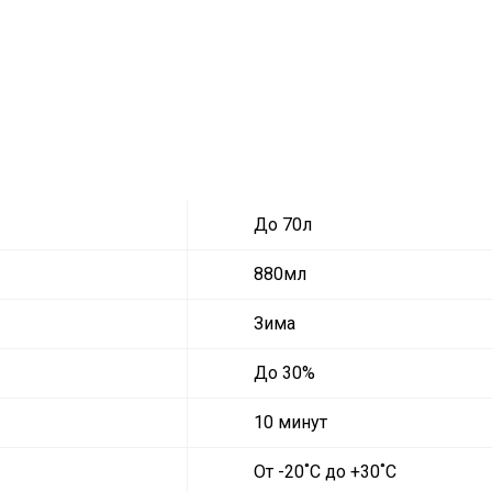
До 70л
880мл
Зима
До 30%
10 минут
От -20˚C до +30˚C