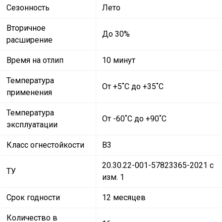
Сезонность
Лето
Вторичное
До 30%
расширение
Время на отлип
10 минут
Температура
От +5˚C до +35˚C
применения
Температура
От -60˚C до +90˚C
эксплуатации
Класс огнестойкости
В3
20.30.22-001-57823365-2021 с
ТУ
изм. 1
Срок годности
12 месяцев
Количество в