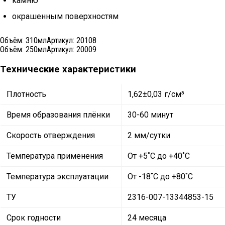
камню
окрашенным поверхностям
Объём:
310мл
Артикул:
20108
Объём:
250мл
Артикул:
20009
Технические характеристики
Плотность
1,62±0,03 г/см³
Время образования плёнки
30-60 минут
Скорость отверждения
2 мм/сутки
Температура применения
От +5˚C до +40˚C
Температура эксплуатации
От -18˚C до +80˚C
ТУ
2316-007-13344853-15
Срок годности
24 месяца