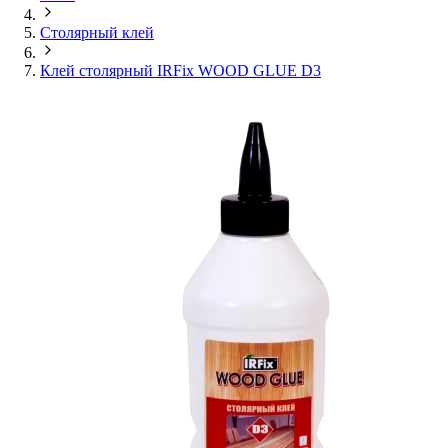
Столярный клей
Клей столярный IRFix WOOD GLUE D3