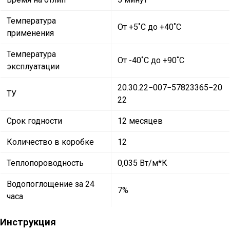
Температура
От +5˚C до +40˚C
применения
Температура
От -40˚C до +90˚C
эксплуатации
20.30.22−007−57823365−20
ТУ
22
Срок годности
12 месяцев
Количество в коробке
12
Теплопороводность
0,035 Вт/м*К
Водопоглощение за 24
7%
часа
Инструкция