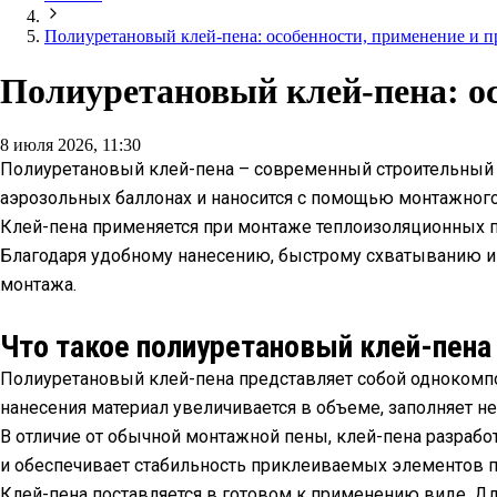
Полиуретановый клей-пена: особенности, применение и 
Полиуретановый клей-пена: о
8 июля 2026, 11:30
Полиуретановый клей-пена – современный строительный м
аэрозольных баллонах и наносится с помощью монтажного 
Клей-пена применяется при монтаже теплоизоляционных п
Благодаря удобному нанесению, быстрому схватыванию и 
монтажа.
Что такое полиуретановый клей-пена
Полиуретановый клей-пена представляет собой однокомпо
нанесения материал увеличивается в объеме, заполняет н
В отличие от обычной монтажной пены, клей-пена разраб
и обеспечивает стабильность приклеиваемых элементов п
Клей-пена поставляется в готовом к применению виде. Для