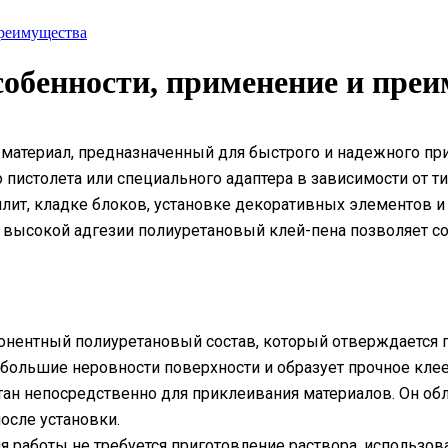
преимущества
собенности, применение и пре
атериал, предназначенный для быстрого и надежного при
пистолета или специального адаптера в зависимости от ти
лит, кладке блоков, установке декоративных элементов и
высокой адгезии полиуретановый клей-пена позволяет со
нентный полиуретановый состав, который отверждается п
ебольшие неровности поверхности и образует прочное кле
отан непосредственно для приклеивания материалов. Он 
осле установки.
 работы не требуется приготовление раствора, использова